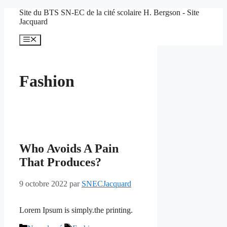
Aller
Site du BTS SN-EC de la cité scolaire H. Bergson - Site
au
Jacquard
contenu
Menu
Fashion
Who Avoids A Pain
That Produces?
9 octobre 2022
par
SNECJacquard
Lorem Ipsum is simply.the printing.
Catégories
Étiquettes