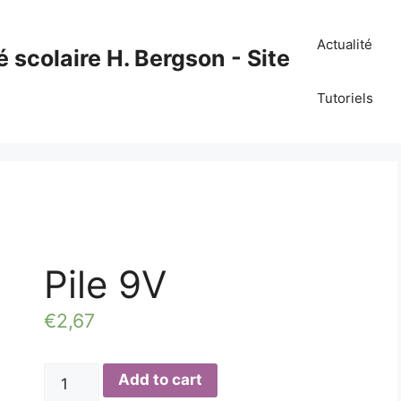
Actualité
é scolaire H. Bergson - Site
Tutoriels
Pile 9V
€
2,67
Pile
Add to cart
9V