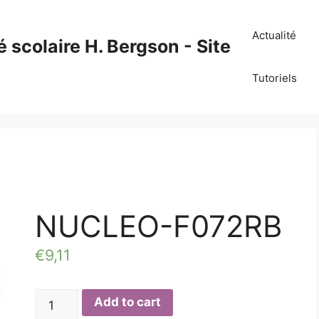
Actualité
é scolaire H. Bergson - Site
Tutoriels
NUCLEO-F072RB
€
9,11
NUCLEO-
Add to cart
F072RB