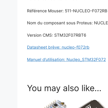
Référence Mouser: 511-NUCLEO-F072RB
Nom du composant sous Proteus: NUCL
Version CMS: STM32F07RBT6
Datasheet brève: nucleo-f072rb
Manuel d’utilisation: Nucleo_STM32F072
You may also like…