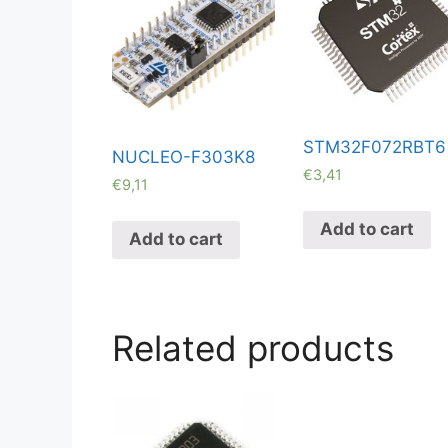
STM32F072RBT6
NUCLEO-F303K8
€
3,41
€
9,11
Add to cart
Add to cart
Related products