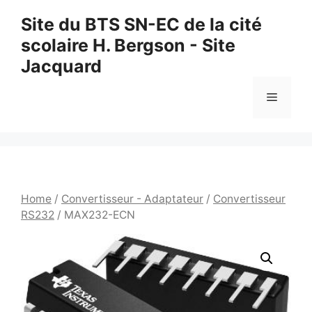
Aller
Site du BTS SN-EC de la cité
au
scolaire H. Bergson - Site
contenu
Jacquard
Menu
Home
/
Convertisseur - Adaptateur
/
Convertisseur
RS232
/ MAX232-ECN