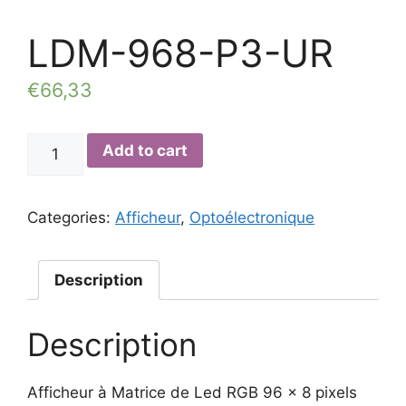
LDM-968-P3-UR
€
66,33
LDM-
Add to cart
968-
P3-
UR
Categories:
Afficheur
,
Optoélectronique
quantity
Description
Description
Afficheur à Matrice de Led RGB 96 x 8 pixels