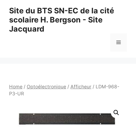
Aller
Site du BTS SN-EC de la cité
au
scolaire H. Bergson - Site
contenu
Jacquard
Menu
Home
/
Optoélectronique
/
Afficheur
/ LDM-968-
P3-UR