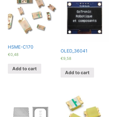
HSME-C170
OLED_36041
€
0,48
€
9,58
Add to cart
Add to cart